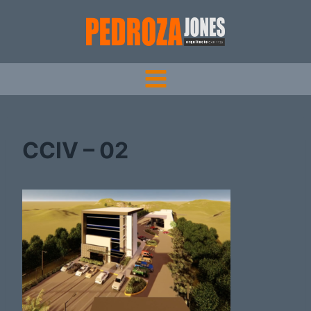
Saltar
al
contenido
CCIV – 02